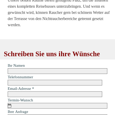
Unsere beiden Räume bieten genügend Platz, um die Insassen
eines kompletten Reisebusses unterzubringen. Und wenn es
gewünscht wird, können Raucher gern bei schönem Wetter auf
der Terrasse von den Nichtraucherbereiche getrennt gesetzt
werden.
Anker
Schreiben Sie uns ihre Wünsche
Ihr Namen
Telefonnummer
Tragen Sie hier Ihre Telefonnummer ein, wenn wir Sie telefonisch k
Email-Adresse
*
Die Email ist notwendig für die ordnungsgemäße Datenübermittlun
Termin-Wunsch
Ihre Anfrage