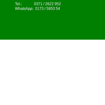
Tel.:
0371 / 2622 952
WhatsApp:
0173 / 5953 54
Zurück zum Seiteninhalt